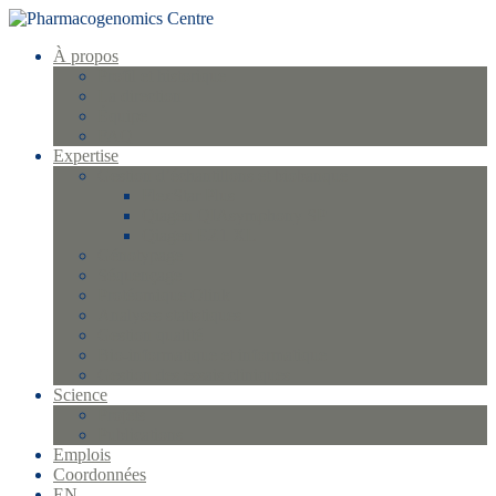
À propos
Profil et historique
La direction
Équipe
FAQ
Expertise
Gestion d’échantillons et biobanque
FlexStar Plus
Qiagen QIAsymphony SP
Qiagen EZ1 XL
Génotypage
Séquençage
Protéomique Olink
Analyses statistiques
Gestion qualité
Bio-informatique et informatique
Gestion des essais cliniques
Science
Projets
Publications
Emplois
Coordonnées
EN