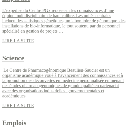
L’expertise du Centre PGx repose sur les connaissances d’une
équipe multidisciplinaire de haut calibre. Les unités centrales
incluent les statistiques génétiques, un laboratoire de génomique, des
installations de bio-informatique, le tout soutenu par du personnel
spécialisé en gestion de projets,…
LIRE LA SUITE
Science
Le Centre de Pharmacogénomique Beaulieu-Saucier est un
organisme académique voué à l’avancement des connaissances et à
la promotion des découvertes en médecine personnalisée en menant
des études pharmacogénomiques de grande qualité en partenariat
avec des organisations industrielles, gouvernementales et
académiques.
LIRE LA SUITE
Emplois