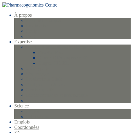
À propos
Profil et historique
La direction
Équipe
FAQ
Expertise
Gestion d’échantillons et biobanque
FlexStar Plus
Qiagen QIAsymphony SP
Qiagen EZ1 XL
Génotypage
Séquençage
Protéomique Olink
Analyses statistiques
Gestion qualité
Bio-informatique et informatique
Gestion des essais cliniques
Science
Projets
Publications
Emplois
Coordonnées
EN