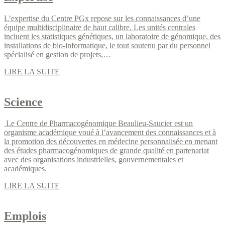
L’expertise du Centre PGx repose sur les connaissances d’une
équipe multidisciplinaire de haut calibre. Les unités centrales
incluent les statistiques génétiques, un laboratoire de génomique, des
installations de bio-informatique, le tout soutenu par du personnel
spécialisé en gestion de projets,…
LIRE LA SUITE
Science
Le Centre de Pharmacogénomique Beaulieu-Saucier est un
organisme académique voué à l’avancement des connaissances et à
la promotion des découvertes en médecine personnalisée en menant
des études pharmacogénomiques de grande qualité en partenariat
avec des organisations industrielles, gouvernementales et
académiques.
LIRE LA SUITE
Emplois