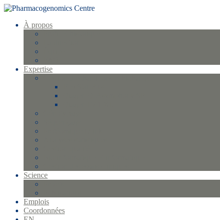
À propos
Profil et historique
La direction
Équipe
FAQ
Expertise
Gestion d’échantillons et biobanque
FlexStar Plus
Qiagen QIAsymphony SP
Qiagen EZ1 XL
Génotypage
Séquençage
Protéomique Olink
Analyses statistiques
Gestion qualité
Bio-informatique et informatique
Gestion des essais cliniques
Science
Projets
Publications
Emplois
Coordonnées
EN