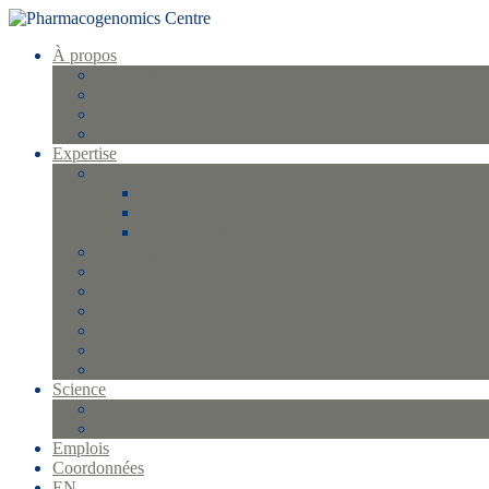
À propos
Profil et historique
La direction
Équipe
FAQ
Expertise
Gestion d’échantillons et biobanque
FlexStar Plus
Qiagen QIAsymphony SP
Qiagen EZ1 XL
Génotypage
Séquençage
Protéomique Olink
Analyses statistiques
Gestion qualité
Bio-informatique et informatique
Gestion des essais cliniques
Science
Projets
Publications
Emplois
Coordonnées
EN