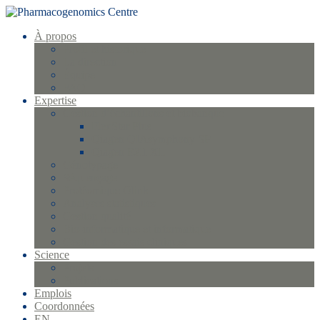
À propos
Profil et historique
La direction
Équipe
FAQ
Expertise
Gestion d’échantillons et biobanque
FlexStar Plus
Qiagen QIAsymphony SP
Qiagen EZ1 XL
Génotypage
Séquençage
Protéomique Olink
Analyses statistiques
Gestion qualité
Bio-informatique et informatique
Gestion des essais cliniques
Science
Projets
Publications
Emplois
Coordonnées
EN