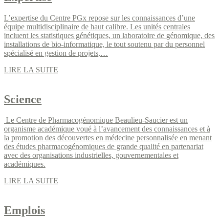
L’expertise du Centre PGx repose sur les connaissances d’une
équipe multidisciplinaire de haut calibre. Les unités centrales
incluent les statistiques génétiques, un laboratoire de génomique, des
installations de bio-informatique, le tout soutenu par du personnel
spécialisé en gestion de projets,…
LIRE LA SUITE
Science
Le Centre de Pharmacogénomique Beaulieu-Saucier est un
organisme académique voué à l’avancement des connaissances et à
la promotion des découvertes en médecine personnalisée en menant
des études pharmacogénomiques de grande qualité en partenariat
avec des organisations industrielles, gouvernementales et
académiques.
LIRE LA SUITE
Emplois