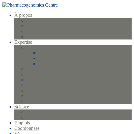
À propos
Profil et historique
La direction
Équipe
FAQ
Expertise
Gestion d’échantillons et biobanque
FlexStar Plus
Qiagen QIAsymphony SP
Qiagen EZ1 XL
Génotypage
Séquençage
Protéomique Olink
Analyses statistiques
Gestion qualité
Bio-informatique et informatique
Gestion des essais cliniques
Science
Projets
Publications
Emplois
Coordonnées
EN