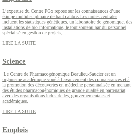
L’expertise du Centre PGx repose sur les connaissances d’une
équipe multidisciplinaire de haut calibre. Les unités centrales
incluent les statistiques génétiques, un laboratoire de génomique, des
installations de bio-informatique, le tout soutenu par du personnel
spécialisé en gestion de projets,…
LIRE LA SUITE
Science
Le Centre de Pharmacogénomique Beaulieu-Saucier est un
organisme académique voué à l’avancement des connaissances et à
la promotion des découvertes en médecine personnalisée en menant
des études pharmacogénomiques de grande qualité en partenariat
avec des organisations industrielles, gouvernementales et
académiques.
LIRE LA SUITE
Emplois