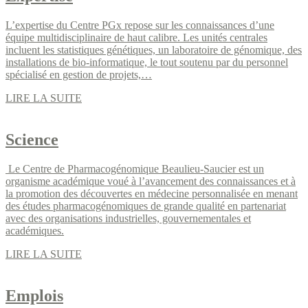
L’expertise du Centre PGx repose sur les connaissances d’une
équipe multidisciplinaire de haut calibre. Les unités centrales
incluent les statistiques génétiques, un laboratoire de génomique, des
installations de bio-informatique, le tout soutenu par du personnel
spécialisé en gestion de projets,…
LIRE LA SUITE
Science
Le Centre de Pharmacogénomique Beaulieu-Saucier est un
organisme académique voué à l’avancement des connaissances et à
la promotion des découvertes en médecine personnalisée en menant
des études pharmacogénomiques de grande qualité en partenariat
avec des organisations industrielles, gouvernementales et
académiques.
LIRE LA SUITE
Emplois