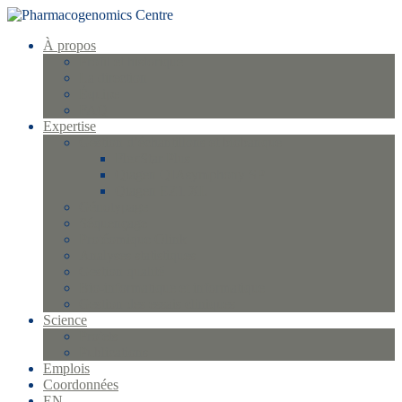
À propos
Profil et historique
La direction
Équipe
FAQ
Expertise
Gestion d’échantillons et biobanque
FlexStar Plus
Qiagen QIAsymphony SP
Qiagen EZ1 XL
Génotypage
Séquençage
Protéomique Olink
Analyses statistiques
Gestion qualité
Bio-informatique et informatique
Gestion des essais cliniques
Science
Projets
Publications
Emplois
Coordonnées
EN