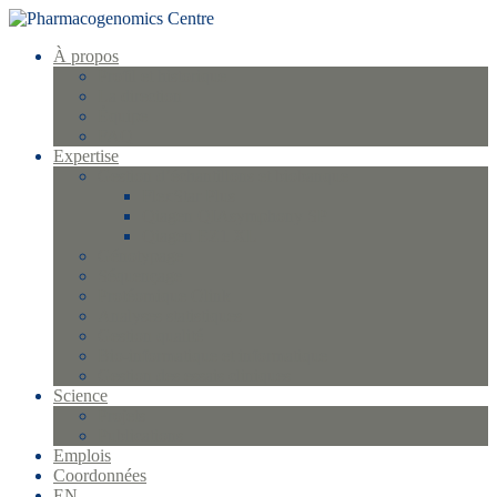
À propos
Profil et historique
La direction
Équipe
FAQ
Expertise
Gestion d’échantillons et biobanque
FlexStar Plus
Qiagen QIAsymphony SP
Qiagen EZ1 XL
Génotypage
Séquençage
Protéomique Olink
Analyses statistiques
Gestion qualité
Bio-informatique et informatique
Gestion des essais cliniques
Science
Projets
Publications
Emplois
Coordonnées
EN