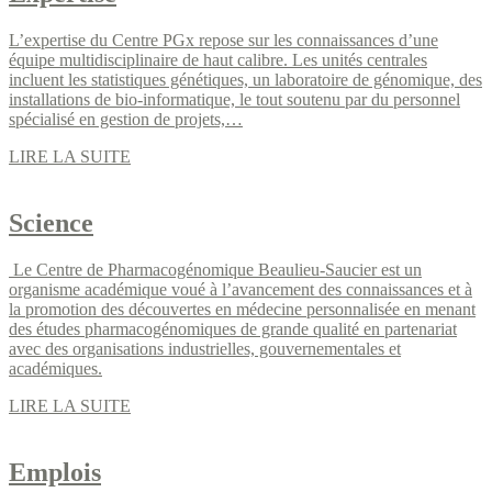
L’expertise du Centre PGx repose sur les connaissances d’une
équipe multidisciplinaire de haut calibre. Les unités centrales
incluent les statistiques génétiques, un laboratoire de génomique, des
installations de bio-informatique, le tout soutenu par du personnel
spécialisé en gestion de projets,…
LIRE LA SUITE
Science
Le Centre de Pharmacogénomique Beaulieu-Saucier est un
organisme académique voué à l’avancement des connaissances et à
la promotion des découvertes en médecine personnalisée en menant
des études pharmacogénomiques de grande qualité en partenariat
avec des organisations industrielles, gouvernementales et
académiques.
LIRE LA SUITE
Emplois