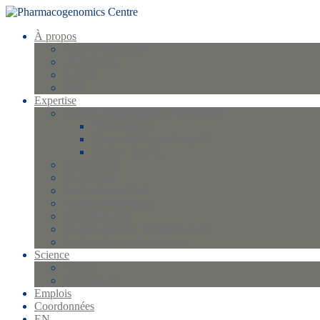
À propos
Profil et historique
La direction
Équipe
FAQ
Expertise
Gestion d’échantillons et biobanque
FlexStar Plus
Qiagen QIAsymphony SP
Qiagen EZ1 XL
Génotypage
Séquençage
Protéomique Olink
Analyses statistiques
Gestion qualité
Bio-informatique et informatique
Gestion des essais cliniques
Science
Projets
Publications
Emplois
Coordonnées
EN