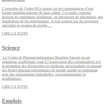
L’expertise du Centre PGx repose sur les connaissances d’une
équipe multidisciplinaire de haut calibre. Les unités centrales
incluent les statistiques génétiques, un laboratoire de génomique, des
installations de bio-informatique, le tout soutenu par du personnel
spécialisé en gestion de projets,…
LIRE LA SUITE
Science
Le Centre de Pharmacogénomique Beaulieu-Saucier est un
organisme académique voué à l’avancement des connaissances et à
la promotion des découvertes en médecine personnalisée en menant
des études pharmacogénomiques de grande qualité en partenariat
avec des organisations industrielles, gouvernementales et
académiques.
LIRE LA SUITE
Emplois