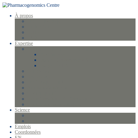
À propos
Profil et historique
La direction
Équipe
FAQ
Expertise
Gestion d’échantillons et biobanque
FlexStar Plus
Qiagen QIAsymphony SP
Qiagen EZ1 XL
Génotypage
Séquençage
Protéomique Olink
Analyses statistiques
Gestion qualité
Bio-informatique et informatique
Gestion des essais cliniques
Science
Projets
Publications
Emplois
Coordonnées
EN