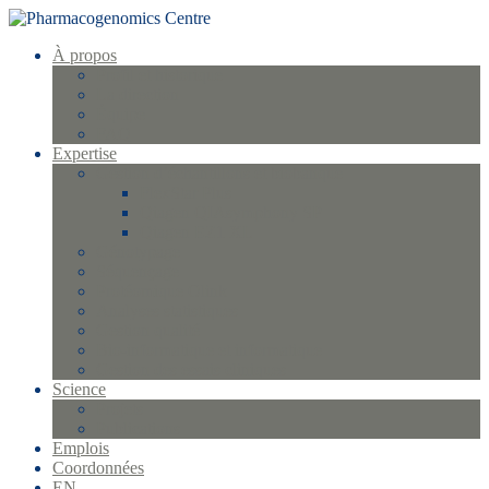
À propos
Profil et historique
La direction
Équipe
FAQ
Expertise
Gestion d’échantillons et biobanque
FlexStar Plus
Qiagen QIAsymphony SP
Qiagen EZ1 XL
Génotypage
Séquençage
Protéomique Olink
Analyses statistiques
Gestion qualité
Bio-informatique et informatique
Gestion des essais cliniques
Science
Projets
Publications
Emplois
Coordonnées
EN