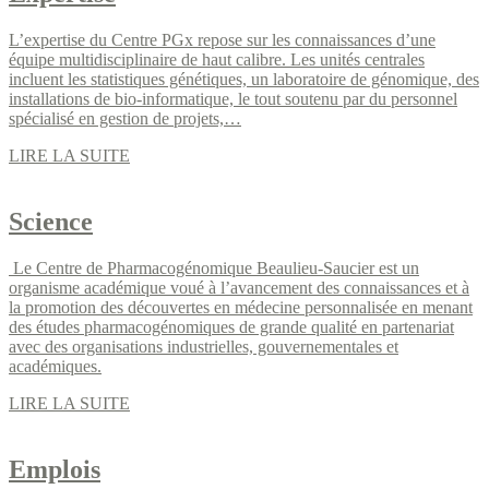
L’expertise du Centre PGx repose sur les connaissances d’une
équipe multidisciplinaire de haut calibre. Les unités centrales
incluent les statistiques génétiques, un laboratoire de génomique, des
installations de bio-informatique, le tout soutenu par du personnel
spécialisé en gestion de projets,…
LIRE LA SUITE
Science
Le Centre de Pharmacogénomique Beaulieu-Saucier est un
organisme académique voué à l’avancement des connaissances et à
la promotion des découvertes en médecine personnalisée en menant
des études pharmacogénomiques de grande qualité en partenariat
avec des organisations industrielles, gouvernementales et
académiques.
LIRE LA SUITE
Emplois