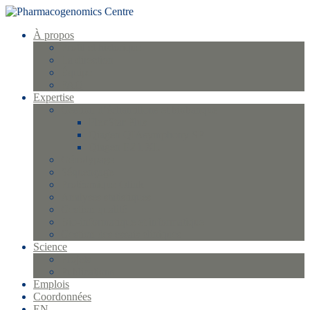
À propos
Profil et historique
La direction
Équipe
FAQ
Expertise
Gestion d’échantillons et biobanque
FlexStar Plus
Qiagen QIAsymphony SP
Qiagen EZ1 XL
Génotypage
Séquençage
Protéomique Olink
Analyses statistiques
Gestion qualité
Bio-informatique et informatique
Gestion des essais cliniques
Science
Projets
Publications
Emplois
Coordonnées
EN