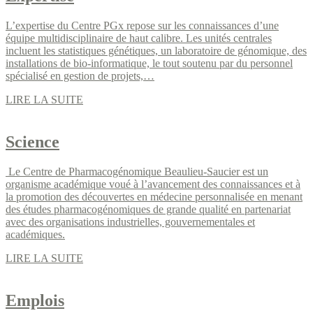
L’expertise du Centre PGx repose sur les connaissances d’une
équipe multidisciplinaire de haut calibre. Les unités centrales
incluent les statistiques génétiques, un laboratoire de génomique, des
installations de bio-informatique, le tout soutenu par du personnel
spécialisé en gestion de projets,…
LIRE LA SUITE
Science
Le Centre de Pharmacogénomique Beaulieu-Saucier est un
organisme académique voué à l’avancement des connaissances et à
la promotion des découvertes en médecine personnalisée en menant
des études pharmacogénomiques de grande qualité en partenariat
avec des organisations industrielles, gouvernementales et
académiques.
LIRE LA SUITE
Emplois