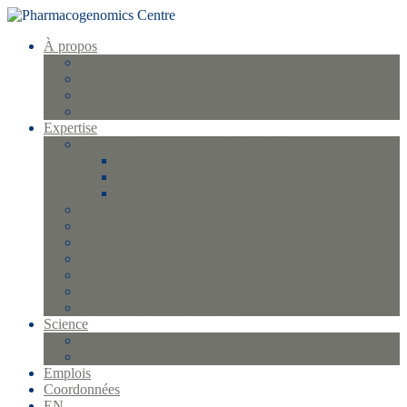
À propos
Profil et historique
La direction
Équipe
FAQ
Expertise
Gestion d’échantillons et biobanque
FlexStar Plus
Qiagen QIAsymphony SP
Qiagen EZ1 XL
Génotypage
Séquençage
Protéomique Olink
Analyses statistiques
Gestion qualité
Bio-informatique et informatique
Gestion des essais cliniques
Science
Projets
Publications
Emplois
Coordonnées
EN