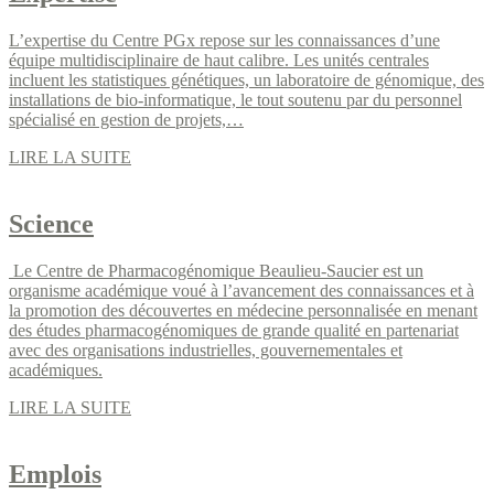
L’expertise du Centre PGx repose sur les connaissances d’une
équipe multidisciplinaire de haut calibre. Les unités centrales
incluent les statistiques génétiques, un laboratoire de génomique, des
installations de bio-informatique, le tout soutenu par du personnel
spécialisé en gestion de projets,…
LIRE LA SUITE
Science
Le Centre de Pharmacogénomique Beaulieu-Saucier est un
organisme académique voué à l’avancement des connaissances et à
la promotion des découvertes en médecine personnalisée en menant
des études pharmacogénomiques de grande qualité en partenariat
avec des organisations industrielles, gouvernementales et
académiques.
LIRE LA SUITE
Emplois